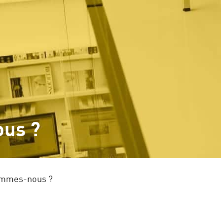
Pai
Services
Offre en ligne
Collec
us ?
ommes-nous ?