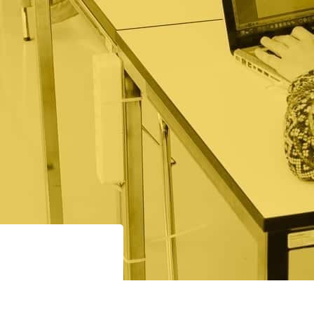
ement
Mon compte
Contact
en
tions et patrimoine
A propos