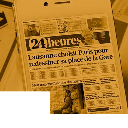
ement
Mon compte
Contact
en
tions et patrimoine
A propos