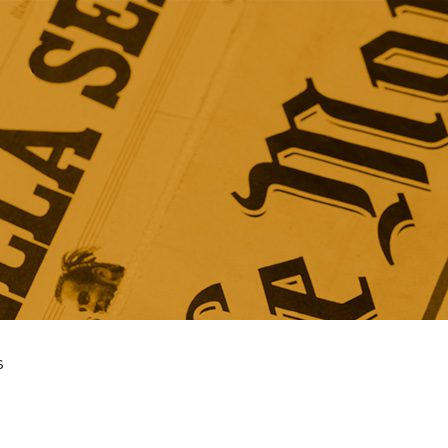
Pai
Services
Offre en ligne
Collec
s