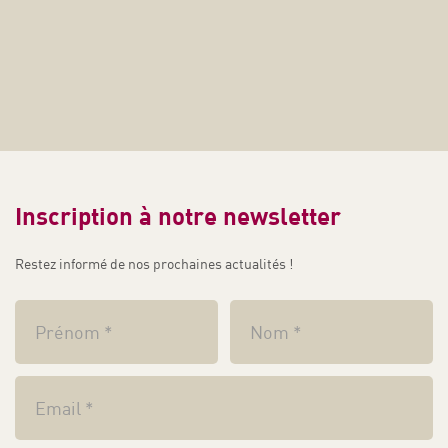
200 ans d'images
Voir la sélection
Inscription à notre newsletter
Restez informé de nos prochaines actualités !
Quand le 14 juillet était la journée de la
sauge
Voir la sélection