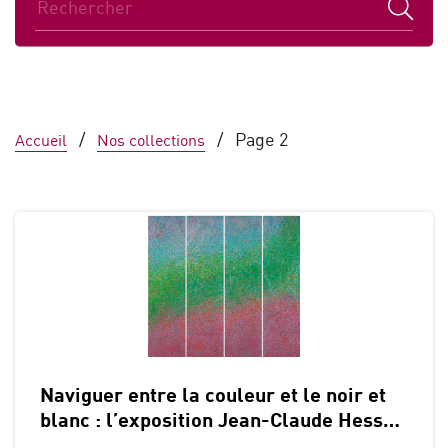
Sélections
En ce moment
/
/
Page 2
Accueil
Nos collections
La vie à la BCUL
Bouche à oreilles
Naviguer entre la couleur et le noir et
blanc : l’exposition Jean-Claude Hess…