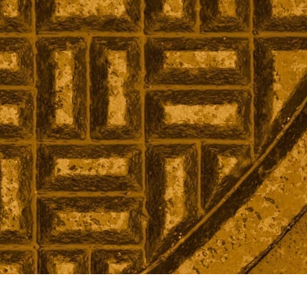
ement
Mon compte
Contact
en
tions et patrimoine
A propos