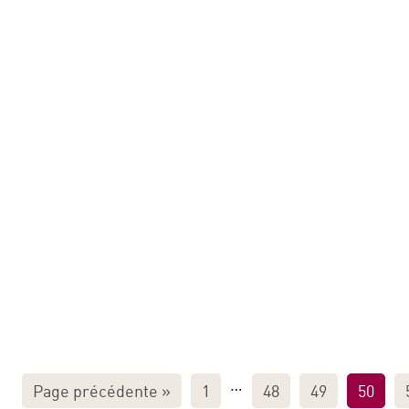
Quand la musique inspire
Publié le 8 mai 2020
Federica Rusconi Castellani
Sélecti
…
Page précédente
»
1
48
49
50