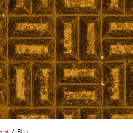
Pai
Services
Offre en ligne
Collec
/
Blog
ueil