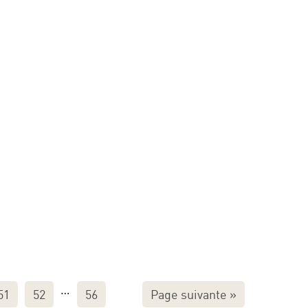
ons
…
51
52
56
Page suivante
»