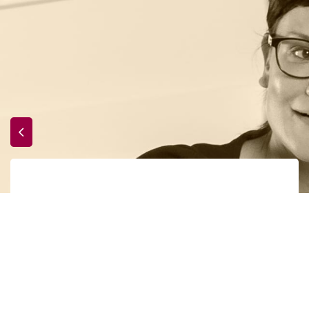
Trouver des
Accueil
Formations
références bibliographiques du site HEP Vaud
(2:41)