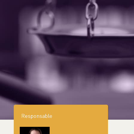
ement
Mon compte
Contact
en
tions et patrimoine
A propos
Responsable