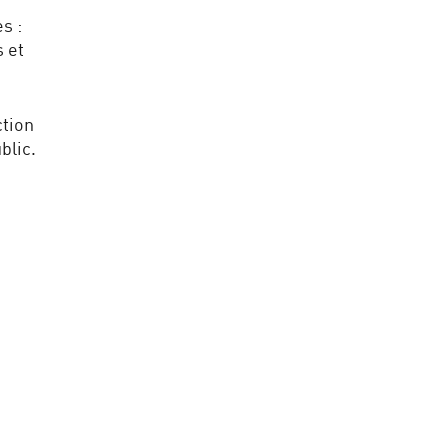
s :
 et
ction
blic.