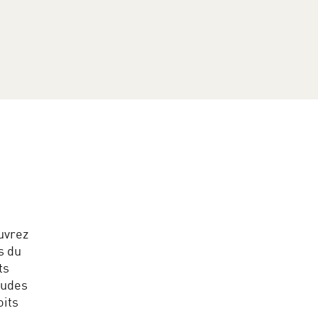
uvrez
s du
ts
tudes
oits