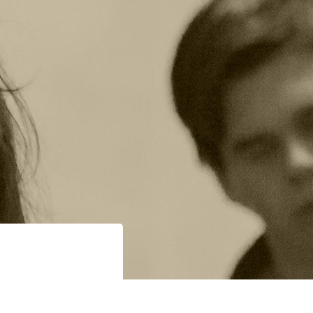
ement
Mon compte
Contact
en
tions et patrimoine
A propos