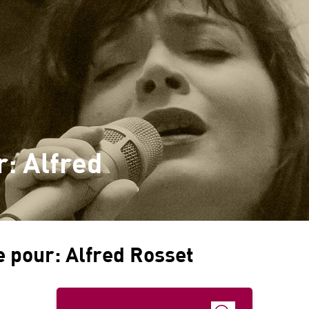
Pai
Services
Offre en ligne
Collec
: Alfred
e pour:
Alfred Rosset