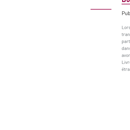
Pub
Lor
tran
part
dans
avo
Liv
étra