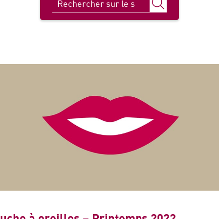
uche à oreilles – Printemps 2022